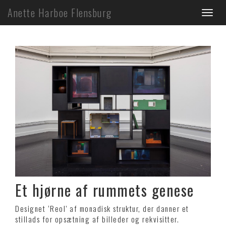
Skip
Anette Harboe Flensburg
Toggl
to
main
naviga
content
Et hjørne af rummets genese
Designet ‘Reol’ af monadisk struktur, der danner et
stillads for opsætning af billeder og rekvisitter.